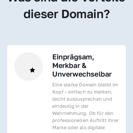
dieser Domain?
Einprägsam, 
Merkbar & 
Unverwechselbar
Eine starke Domain bleibt im 
Kopf – einfach zu merken, 
leicht auszusprechen und 
eindeutig in der 
Wahrnehmung. Ob für den 
professionellen Auftritt Ihrer 
Marke oder als digitale 