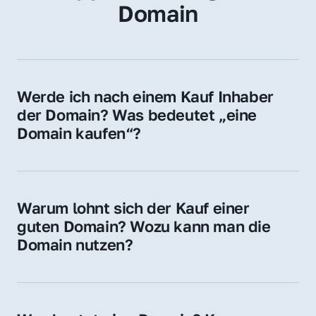
Domain
Werde ich nach einem Kauf Inhaber 
der Domain? Was bedeutet „eine 
Domain kaufen“?
Ja, Sie werden der offizielle Domain-Inhaber. 
Sie erhalten alle Rechte zur Nutzung, 
Verwaltung oder Weiterveräußerung der 
Warum lohnt sich der Kauf einer 
Domain.
guten Domain? Wozu kann man die 
Domain nutzen?
Eine starke Domain steigert Sichtbarkeit, 
Vertrauen und Markenwert. Nutzen Sie sie 
für Ihre Website, Weiterleitung, E-Mail-