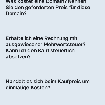
Was kostet eine Domain? Kennen 
Adressen oder als digitale Investition.
Sie den geforderten Preis für diese 
Domain?
Der Preis variiert je nach Domain. Für diese 
Domain liegt ein konkreter Kaufpreis vor – 
kontaktieren Sie uns gerne für ein 
Erhalte ich eine Rechnung mit 
unverbindliches Angebot.
ausgewiesener Mehrwertsteuer? 
Kann ich den Kauf steuerlich 
absetzen?
Ja, Sie erhalten eine Rechnung mit MwSt. 
Für Unternehmen ist der Kauf in der Regel 
steuerlich absetzbar.
Handelt es sich beim Kaufpreis um 
einmalige Kosten?
Ja. Der Kaufpreis ist einmalig. Nur beim 
späteren Betrieb der Domain (z. B. beim 