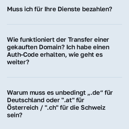
Hosting-Anbieter) fallen geringe laufende 
Muss ich für Ihre Dienste bezahlen?
Gebühren an. Diese bewegen sich für .de 
Nein, bei uns zahlen Sie nur den Kaufpreis 
Domains bei ca. 5€ / Jahr
der Domain – ohne zusätzliche Vermittlungs- 
oder Servicegebühren.
Wie funktioniert der Transfer einer 
gekauften Domain? Ich habe einen 
Auth-Code erhalten, wie geht es 
weiter?
Mit dem Auth-Code beauftragen Sie Ihren 
Provider, die Domain zu übernehmen. Gerne 
begleiten wir Sie bei diesem einfachen und 
Warum muss es unbedingt „.de“ für 
schnellen Prozess.
Deutschland oder ".at" für 
Österreich / ".ch" für die Schweiz 
sein?
Diese Endungen stehen für regionale 